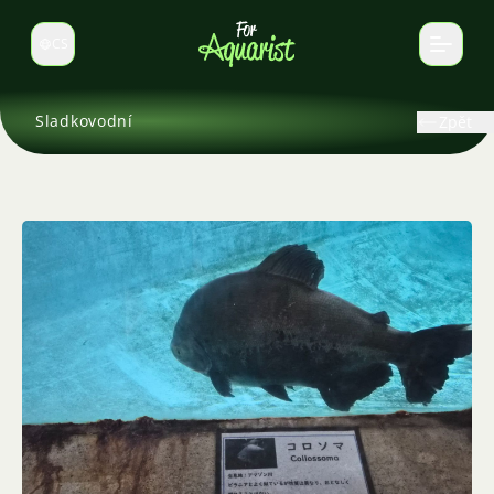
CS
Select language
Sladkovodní
Zpět