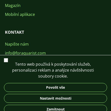
Magazín
Mobilní aplikace
KONTAKT
Napište nám
info@foraquarist.com
Zavřít
+420 603 449 602
Tento web používá k poskytování služeb,
personalizaci reklam a analýze návštěvnosti
soubory cookie.
Povolit vše
CS
SK
EN
PL
DE
Nastavit možnosti
© 2026 For Aquarist
Zamítnout