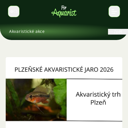
CS
Select language
Akvaristické akce
Zpět