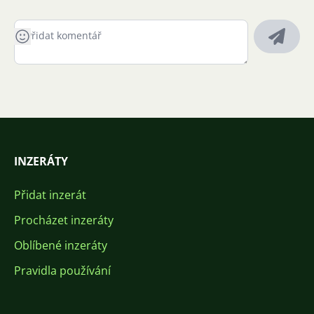
INZERÁTY
Přidat inzerát
Procházet inzeráty
Oblíbené inzeráty
Pravidla používání