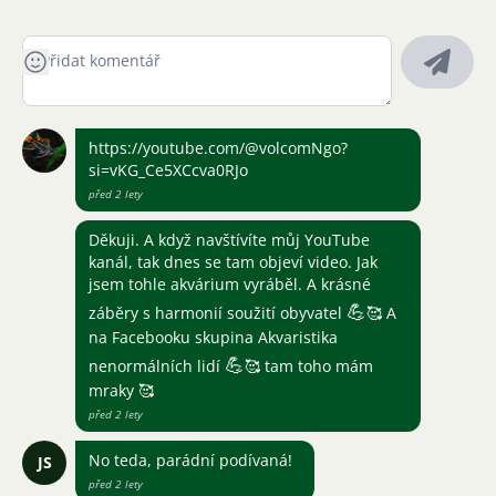
https://youtube.com/@volcomNgo?
si=vKG_Ce5XCcva0RJo
před 2 lety
Děkuji. A když navštívíte můj YouTube
kanál, tak dnes se tam objeví video. Jak
jsem tohle akvárium vyráběl. A krásné
💪
záběry s harmonií soužití obyvatel
🥰 A
na Facebooku skupina Akvaristika
💪
nenormálních lidí
🥰 tam toho mám
mraky 🥰
před 2 lety
No teda, parádní podívaná!
JS
před 2 lety