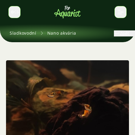
CS
Select language
Sladkovodní
Nano akvária
Zpět