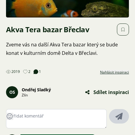
Akva Tera bazar Břeclav
Zveme vás na další Akva Tera bazar který se bude
konat v kulturním domě Delta v Břeclavi.
2019
2
1
Nahlásit inspiraci
Ondřej Sladký
Sdílet inspiraci
OS
Zlín