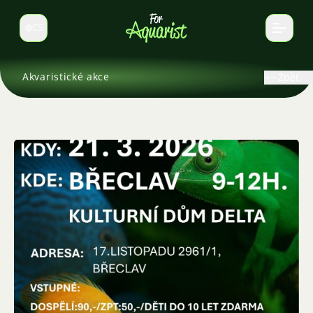
CS
Select language
Akvaristické akce
Zpět