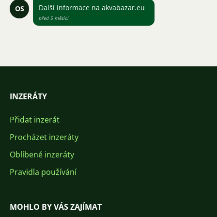
Další informace na akvabazar.eu
OS
před 5 měsíci
INZERÁTY
Přidat inzerát
Procházet inzeráty
Oblíbené inzeráty
Pravidla používání
MOHLO BY VÁS ZAJÍMAT