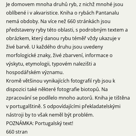
Je domovem mnoha druhů ryb, z nichž mnohé jsou
oblíbené i v akvaristice. Kniha o rybách Pantanalu
nemá obdoby. Na více než 660 stránkách jsou
představeny ryby této oblasti, s podrobným textem a
obrázkem, který danou rybu téměř vždy ukazuje v
živé barvě. U každého druhu jsou uvedeny
morfologické znaky, živé zbarvení, informace o
výskytu, etymologii, typovém nalezišti a
hospodářském významu.
Kromě většinou vynikajících fotografií ryb jsou k
dispozici také některé fotografie biotopů. Na
zpracování se podílelo mnoho autorů. Kniha je tištěna
v portugalštině. S odpovídajícími překladatelskými
nástroji by to však neměl být problém.
POZNÁMKA: Portugalský text!
660 stran