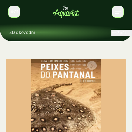
CS
Select language
Sladkovodní
Zpět