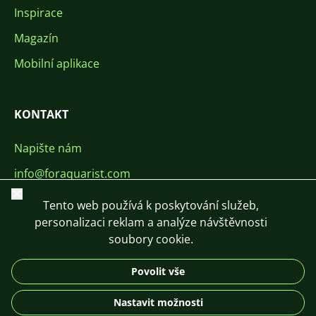
Inspirace
Magazín
Mobilní aplikace
KONTAKT
Napište nám
info@foraquarist.com
Zavřít
+420 603 449 602
Tento web používá k poskytování služeb,
personalizaci reklam a analýze návštěvnosti
soubory cookie.
Povolit vše
CS
SK
EN
PL
DE
Nastavit možnosti
© 2026 For Aquarist