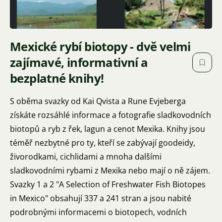
Mexické rybí biotopy - dvě velmi
zajímavé, informativní a
bezplatné knihy!
S oběma svazky od Kai Qvista a Rune Evjeberga
získáte rozsáhlé informace a fotografie sladkovodních
biotopů a ryb z řek, lagun a cenot Mexika. Knihy jsou
téměř nezbytné pro ty, kteří se zabývají goodeidy,
živorodkami, cichlidami a mnoha dalšími
sladkovodními rybami z Mexika nebo mají o ně zájem.
Svazky 1 a 2 "A Selection of Freshwater Fish Biotopes
in Mexico" obsahují 337 a 241 stran a jsou nabité
podrobnými informacemi o biotopech, vodních