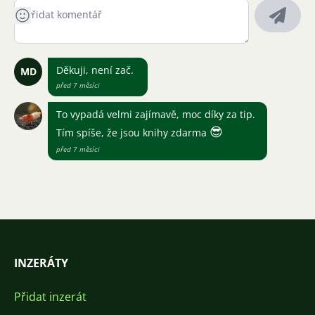
Děkuji, není zač.
MD
před 7 měsíci
To vypadá velmi zajímavě, moc díky za tip.
😎
Tím spíše, že jsou knihy zdarma
před 7 měsíci
INZERÁTY
Přidat inzerát