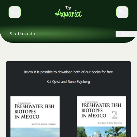
CS
Select language
Sladkovodní
Zpět