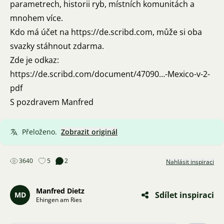
parametrech, historii ryb, místních komunitách a
mnohem více.
Kdo má účet na https://de.scribd.com, může si oba
svazky stáhnout zdarma.
Zde je odkaz:
https://de.scribd.com/document/47090…-Mexico-v-2-
pdf
S pozdravem Manfred
Přeloženo.
Zobrazit originál
3640
5
2
Nahlásit inspiraci
Manfred Dietz
Sdílet inspiraci
MD
Ehingen am Ries