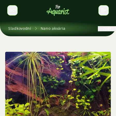
CS
Select language
Sladkovodní
Nano akvária
Zpět