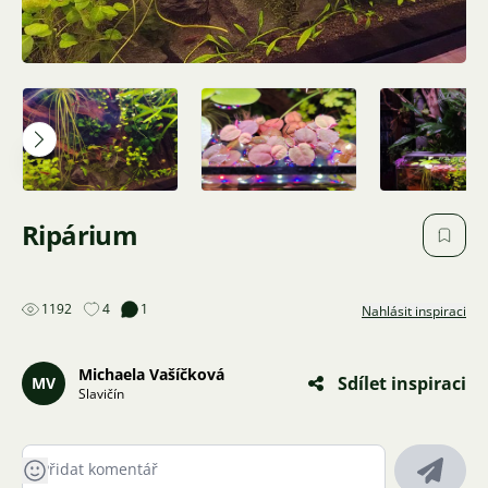
Ripárium
1192
4
1
Nahlásit inspiraci
Michaela Vašíčková
Sdílet inspiraci
MV
Slavičín