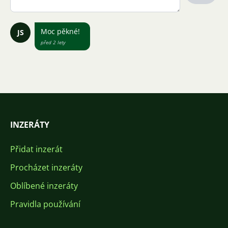
Moc pěkné!
JS
před 2 lety
INZERÁTY
Přidat inzerát
Procházet inzeráty
Oblíbené inzeráty
Pravidla používání