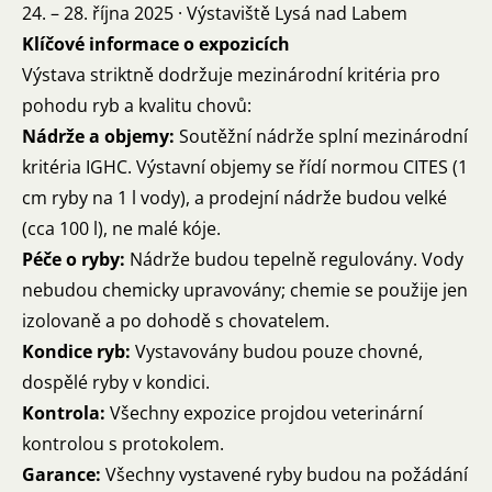
24. – 28. října 2025 · Výstaviště Lysá nad Labem
Klíčové informace o expozicích
Výstava striktně dodržuje mezinárodní kritéria pro
pohodu ryb a kvalitu chovů:
Nádrže a objemy:
Soutěžní nádrže splní mezinárodní
kritéria IGHC. Výstavní objemy se řídí normou CITES (1
cm ryby na 1 l vody), a prodejní nádrže budou velké
(cca 100 l), ne malé kóje.
Péče o ryby:
Nádrže budou tepelně regulovány. Vody
nebudou chemicky upravovány; chemie se použije jen
izolovaně a po dohodě s chovatelem.
Kondice ryb:
Vystavovány budou pouze chovné,
dospělé ryby v kondici.
Kontrola:
Všechny expozice projdou veterinární
kontrolou s protokolem.
Garance:
Všechny vystavené ryby budou na požádání