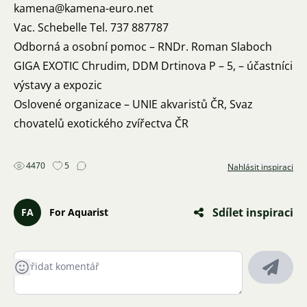
kamena@kamena-euro.net
Vac. Schebelle Tel. 737 887787
Odborná a osobní pomoc – RNDr. Roman Slaboch
GIGA EXOTIC Chrudim, DDM Drtinova P – 5, – účastníci
výstavy a expozic
Oslovené organizace – UNIE akvaristů ČR, Svaz
chovatelů exotického zvířectva ČR
4470
5
Nahlásit inspiraci
Sdílet inspiraci
FA
For Aquarist