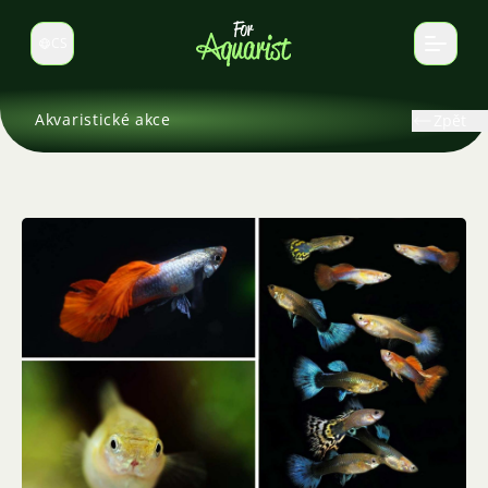
CS
Select language
Akvaristické akce
Zpět