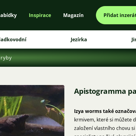
abídky
Inspirace
Magazín
Přidat inzerá
ladkovodní
Jezírka
J
 ryby
Apistogramma pa
Izya worms také označova
krmivem, které si můžete
založení vlastního chovu s