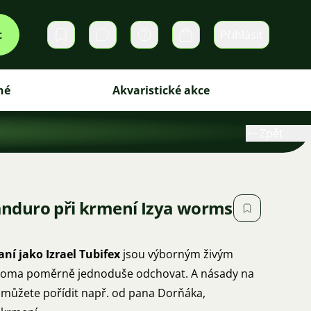
t
Přihlásit
Soukromé zprávy
Košík
iné
Akvaristické akce
Zpět
nduro při krmení Izya worms
ní jako Izrael Tubifex
jsou výborným živým
 doma poměrně jednoduše odchovat. A násady na
i můžete pořídit např. od pana Dorňáka,