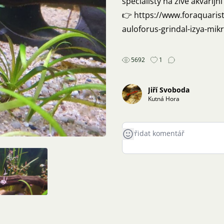
specialisty na živé akvarijn
👉
https://www.foraquaris
auloforus-grindal-izya-mikr
5692
1
Jiří Svoboda
Kutná Hora