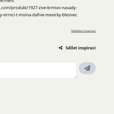
í krmení.
t.com/produkt/1927-zive-krmivo-nasady-
y-virnici-t-moina-dafnie-mexicky-blesivec
Nahlásit inspiraci
Sdílet inspiraci