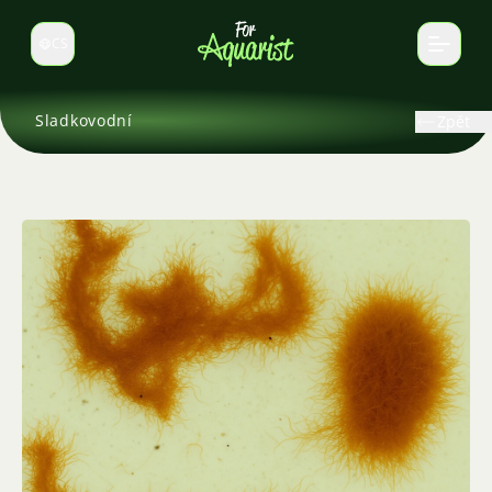
CS
Select language
Sladkovodní
Zpět