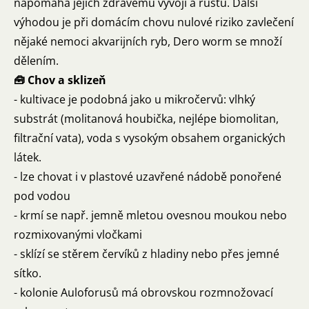
napomáhá jejich zdravému vývoji a růstu. Další
výhodou je při domácím chovu nulové riziko zavlečení
nějaké nemoci akvarijních ryb, Dero worm se množí
dělením.
🧰 Chov a sklizeň
- kultivace je podobná jako u mikročervů: vlhký
substrát (molitanová houbička, nejlépe biomolitan,
filtrační vata), voda s vysokým obsahem organických
látek.
- lze chovat i v plastové uzavřené nádobě ponořené
pod vodou
- krmí se např. jemně mletou ovesnou moukou nebo
rozmixovanými vločkami
- sklízí se stěrem červíků z hladiny nebo přes jemné
sítko.
- kolonie Auloforusů má obrovskou rozmnožovací