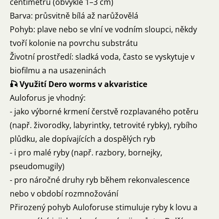
centimetrů (obvykle 1–3 cm)
Barva: průsvitně bílá až narůžovělá
Pohyb: plave nebo se vlní ve vodním sloupci, někdy
tvoří kolonie na povrchu substrátu
Životní prostředí: sladká voda, často se vyskytuje v
biofilmu a na usazeninách
🎣 Využití Dero worms v akvaristice
Auloforus je vhodný:
- jako výborné krmení čerstvě rozplavaného potěru
(např. živorodky, labyrintky, tetrovité rybky), rybího
plůdku, ale dopívajících a dospělých ryb
- i pro malé ryby (např. razbory, bornejky,
pseudomugily)
- pro náročné druhy ryb během rekonvalescence
nebo v období rozmnožování
Přirozený pohyb Auloforuse stimuluje ryby k lovu a