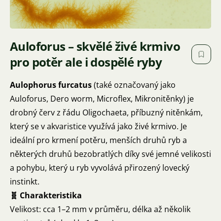
Auloforus – skvělé živé krmivo
pro potěr ale i dospělé ryby
Aulophorus furcatus
(také označovaný jako
Auloforus, Dero worm, Microflex, Mikronitěnky) je
drobný červ z řádu Oligochaeta, příbuzný nitěnkám,
který se v akvaristice využívá jako živé krmivo. Je
ideální pro krmení potěru, menších druhů ryb a
některých druhů bezobratlých díky své jemné velikosti
a pohybu, který u ryb vyvolává přirozený lovecký
instinkt.
🧬 Charakteristika
Velikost: cca 1–2 mm v průměru, délka až několik