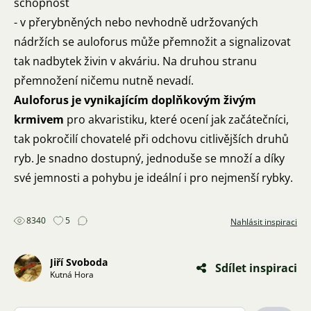
schopnost
- v přerybněných nebo nevhodně udržovaných
nádržích se auloforus může přemnožit a signalizovat
tak nadbytek živin v akváriu. Na druhou stranu
přemnožení ničemu nutně nevadí.
Auloforus je vynikajícím doplňkovým živým
krmivem
pro akvaristiku, které ocení jak začátečníci,
tak pokročilí chovatelé při odchovu citlivějších druhů
ryb. Je snadno dostupný, jednoduše se množí a díky
své jemnosti a pohybu je ideální i pro nejmenší rybky.
8340
5
Nahlásit inspiraci
Jiří Svoboda
Sdílet inspiraci
Kutná Hora