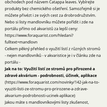
obchodech pod názvem Catappa leaves. Vybírejte
produkty bez chemického ošetření. Samozřejmě si je
můžete přivézt i ze svých cest za drobrodružstvím.
Nebo si listy mandlovníku můžete pořídit i zde na
portálu přímo od akvaristů za lepší ceny:
https://www.foraquarist.com/hledani?
fulltext=mandlovn
Celkem pěkný přehled o využití listí z různých stromů
- nejen mandlovníků - v akvaristice je i v článku zde na
portálu -
Jak na to: Využití listí ze stromů pro přirozené a
zdravé akvárium - podrobnosti, účinek, aplikace
(
https://www.foraquarist.com/novinky/142-jak-na-to-
vyuziti-listi-ze-stromu-pro-prirozene-a-zdrave-
akvarium-podrobnosti-ucinek-aplikace
)
Jakou máte s mandlovníkovými listy zkušenost,