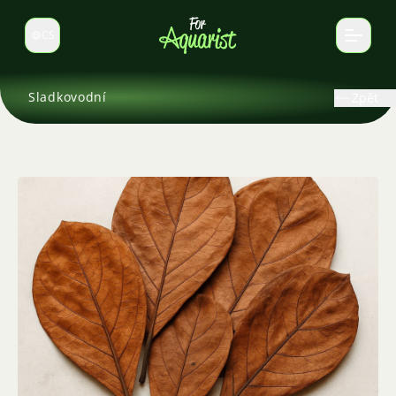
CS
Select language
Sladkovodní
Zpět