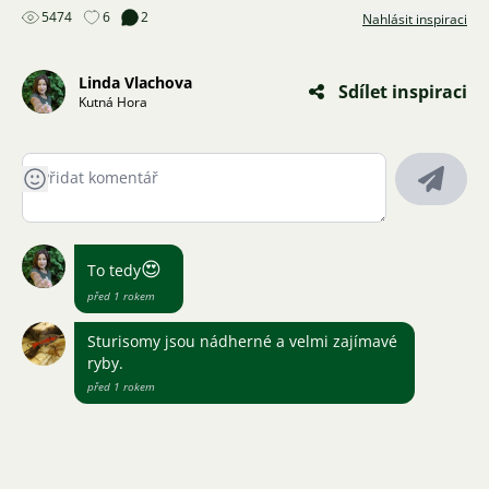
5474
6
2
Nahlásit inspiraci
Linda Vlachova
Sdílet inspiraci
Kutná Hora
😍
To tedy
před 1 rokem
Sturisomy jsou nádherné a velmi zajímavé
ryby.
před 1 rokem