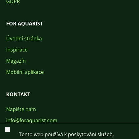
GDPR
FOR AQUARIST
Úvodní stránka
Inspirace
Magazín
Mobilní aplikace
KONTAKT
Napište nám
info@foraquarist.com
Zavřít
+420 603 449 602
Tento web používá k poskytování služeb,