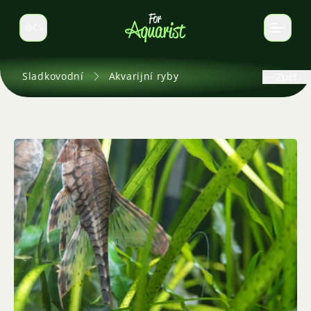
CS
Select language
Sladkovodní
Akvarijní ryby
Zpět