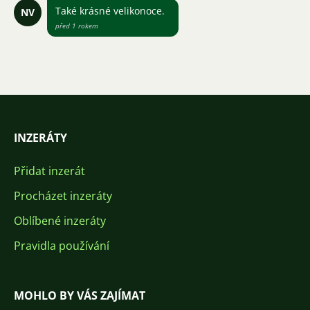
Také krásné velikonoce.
NV
před 1 rokem
INZERÁTY
Přidat inzerát
Procházet inzeráty
Oblíbené inzeráty
Pravidla používání
MOHLO BY VÁS ZAJÍMAT