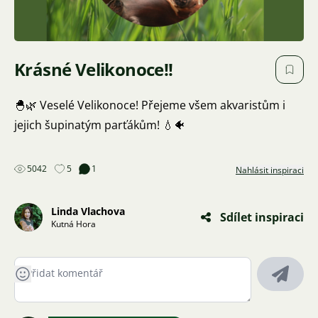
Krásné Velikonoce!!
🐣🌿 Veselé Velikonoce! Přejeme všem akvaristům i
jejich šupinatým parťákům! 💧🐠
5042
5
1
Nahlásit inspiraci
Linda Vlachova
Sdílet inspiraci
Kutná Hora