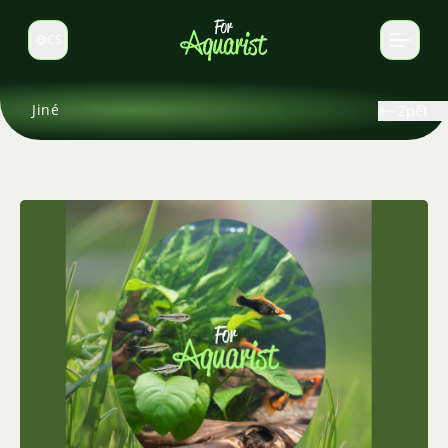
CS
Select language
Jiné
Zpět