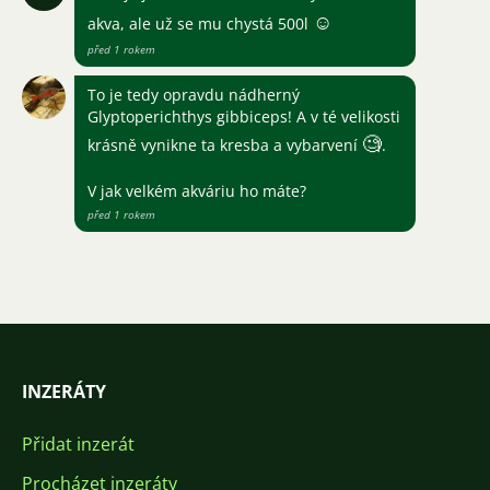
☺
akva, ale už se mu chystá 500l
před 1 rokem
To je tedy opravdu nádherný
Glyptoperichthys gibbiceps! A v té velikosti
🧐
krásně vynikne ta kresba a vybarvení
.
V jak velkém akváriu ho máte?
před 1 rokem
INZERÁTY
Přidat inzerát
Procházet inzeráty