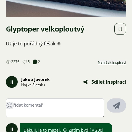
Glyptoper velkoploutvý
Už je to pořádný fešák ☺️
2276
5
2
Nahlásit inspiraci
Jakub Javorek
Sdílet inspiraci
JJ
Háj ve Slezsku
JJ
☺
Děkuji, je to mazel.
Zatím bydlí v 200l