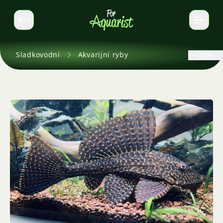
CS
Select language
Sladkovodní
Akvarijní ryby
Zpět