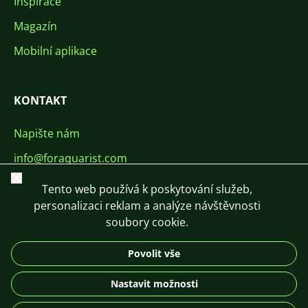
Inspirace
Magazín
Mobilní aplikace
KONTAKT
Napište nám
info@foraquarist.com
Zavřít
+420 603 449 602
Tento web používá k poskytování služeb,
personalizaci reklam a analýze návštěvnosti
soubory cookie.
Povolit vše
CS
SK
EN
PL
DE
Nastavit možnosti
© 2026 For Aquarist