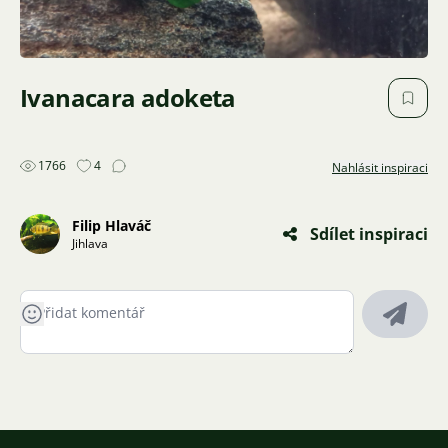
Ivanacara adoketa
1766
4
Nahlásit inspiraci
Filip Hlaváč
Sdílet inspiraci
Jihlava