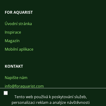
FOR AQUARIST
Úvodní stránka
Inspirace
Magazín
Mobilní aplikace
KONTAKT
Napište nám
info@foraquarist.com
Zavřít
+420 603 449 602
Tento web používá k poskytování služeb,
personalizaci reklam a analýze návštěvnosti