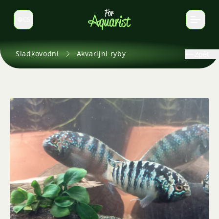
CS
Select language
Sladkovodní
Akvarijní ryby
Zpět