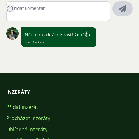
👍
Nádhera a krásně zastřižené
před 1 rokem
INZERÁTY
Přidat inzerát
Procházet inzeráty
Oblíbené inzeráty