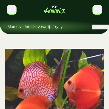
CS
Select language
Sladkovodní
Akvarijní ryby
Zpět