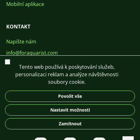
Mobilní aplikace
KONTAKT
Napište nám
info@foraquarist.com
Zavřít
+420 603 449 602
Tento web používá k poskytování služeb,
personalizaci reklam a analýze návštěvnosti
soubory cookie.
Povolit vše
CS
SK
EN
PL
DE
Nastavit možnosti
© 2026 For Aquarist
Zamítnout