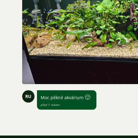
RU
🙂
Moc pěkné akvárium
před 1 rokem