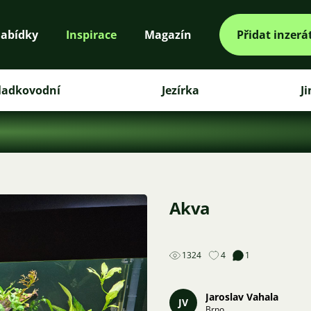
abídky
Inspirace
Magazín
Přidat inzerá
ladkovodní
Jezírka
J
Akva
1324
4
1
Jaroslav Vahala
JV
Brno