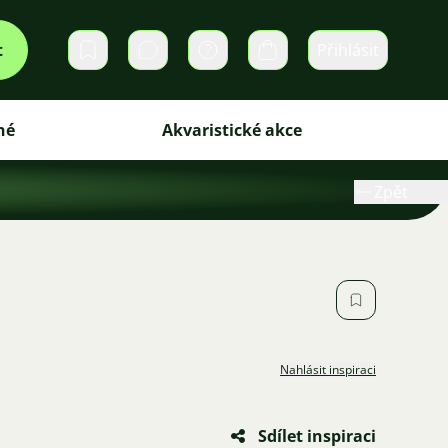
t
Přihlásit
Soukromé zprávy
Košík
iné
Akvaristické akce
Zpět
Nahlásit inspiraci
Sdílet inspiraci