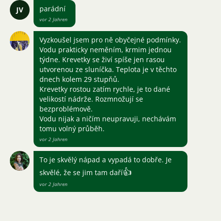
parádní
JV
vor 2 Jahren
Vyzkoušel jsem pro ně obyčejné podmínky.
Vodu prakticky neměním, krmim jednou
týdne. Krevetky se živí spíše jen rasou
utvorenou ze sluníčka. Teplota je v těchto
dnech kolem 29 stupňů.
Krevetky rostou zatím rychle, je to dané
velikostí nádrže. Rozmnožují se
bezproblémově.
Vodu nijak a ničím neupravuji, nechávám
tomu volný průběh.
vor 2 Jahren
To je skvělý nápad a vypadá to dobře. Je
👍
skvělé, že se jim tam daří
vor 2 Jahren