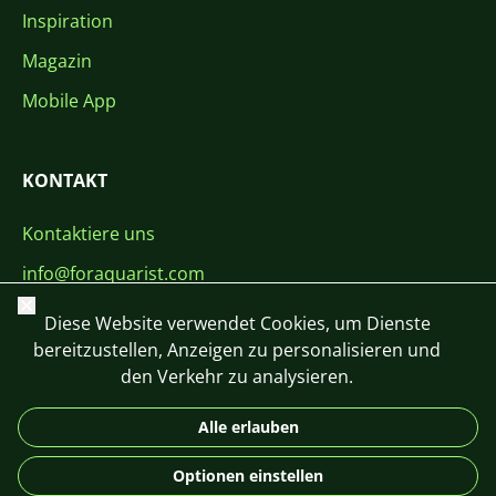
Inspiration
Magazin
Mobile App
KONTAKT
Kontaktiere uns
info@foraquarist.com
Schließen
+420 603 449 602
Diese Website verwendet Cookies, um Dienste
bereitzustellen, Anzeigen zu personalisieren und
den Verkehr zu analysieren.
Alle erlauben
CS
SK
EN
PL
DE
Optionen einstellen
© 2026 For Aquarist