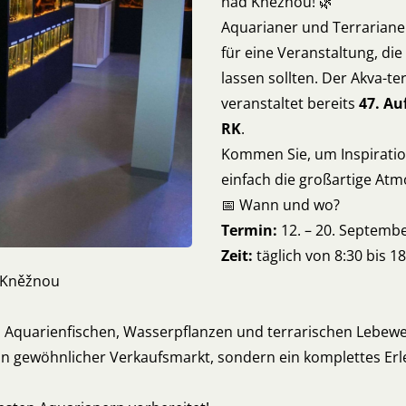
nad Kněžnou! 🌿
Aquarianer und Terrarianer
für eine Veranstaltung, die
lassen sollten. Der Akva-
veranstaltet bereits
47. Au
RK
.
Kommen Sie, um Inspiratio
einfach die großartige At
📅 Wann und wo?
Termin:
12. – 20. Septemb
Zeit:
täglich von 8:30 bis 18
d Kněžnou
n Aquarienfischen, Wasserpflanzen und terrarischen Lebew
in gewöhnlicher Verkaufsmarkt, sondern ein komplettes Erl