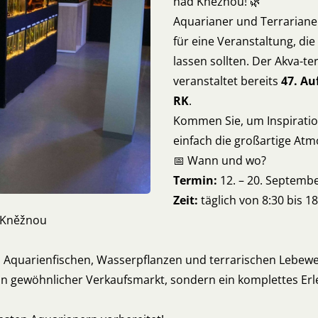
nad Kněžnou! 🌿
Aquarianer und Terrarianer
für eine Veranstaltung, die
lassen sollten. Der Akva-
veranstaltet bereits
47. Au
RK
.
Kommen Sie, um Inspiratio
einfach die großartige At
📅 Wann und wo?
Termin:
12. – 20. Septemb
Zeit:
täglich von 8:30 bis 18
d Kněžnou
n Aquarienfischen, Wasserpflanzen und terrarischen Lebew
in gewöhnlicher Verkaufsmarkt, sondern ein komplettes Erl