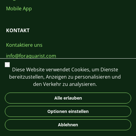
Mobile App
KONTAKT
Kontaktiere uns
info@foraquarist.com
Schließen
+420 603 449 602
Diese Website verwendet Cookies, um Dienste
bereitzustellen, Anzeigen zu personalisieren und
den Verkehr zu analysieren.
Alle erlauben
CS
SK
EN
PL
DE
Optionen einstellen
© 2026 For Aquarist
Ablehnen