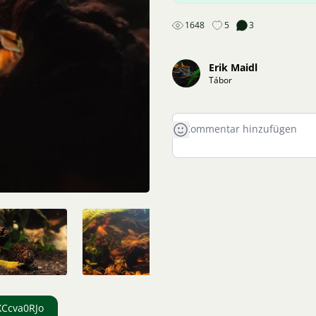
1648
5
3
Erik Maidl
Tábor
XCcva0RJo