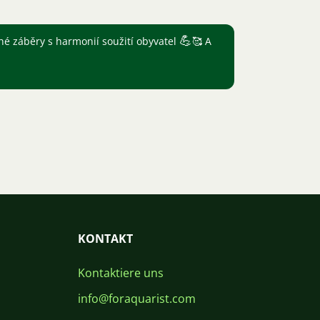
💪
sné záběry s harmonií soužití obyvatel
🥰 A
KONTAKT
Kontaktiere uns
info@foraquarist.com