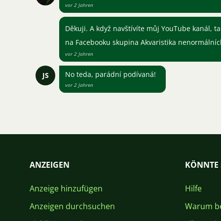
vor 2 Jahren
Děkuji. A když navštívíte můj YouTube kanál, ta
na Facebooku skupina Akvaristika nenormálníc
vor 2 Jahren
No teda, parádní podívaná!
JS
vor 2 Jahren
ANZEIGEN
KÖNNTE 
Anzeige hinzufügen
Hilfe
Anzeigen durchsuchen
Warum be