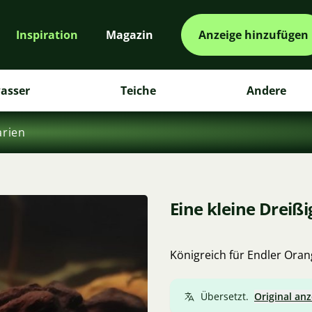
Inspiration
Magazin
Anzeige hinzufügen
asser
Teiche
Andere
rien
Eine kleine Dreißi
Königreich für Endler Oran
Übersetzt.
Original an