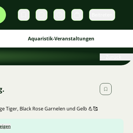
Beitreten
Direktnachrichten
Warenkorb
Aquaristik-Veranstaltungen
Zurück
g.
ge Tiger, Black Rose Garnelen und Gelb 💪🥰
zeigen