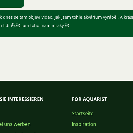
k dnes se tam objeví video. Jak jsem tohle akvárium vyráběl. A krá
💪
h lidí
🥰 tam toho mám mraky 🥰
SIE INTERESSIEREN
FOR AQUARIST
Startseite
i uns werben
Inspiration