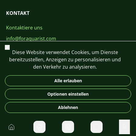
KONTAKT
Kontaktiere uns
info@foraquarist.com
Schließen
+420 603 449 602
Diese Website verwendet Cookies, um Dienste
bereitzustellen, Anzeigen zu personalisieren und
den Verkehr zu analysieren.
Alle erlauben
CS
SK
EN
PL
DE
Optionen einstellen
© 2026 For Aquarist
Ablehnen
Startseite
Direktnachrichte
Benu