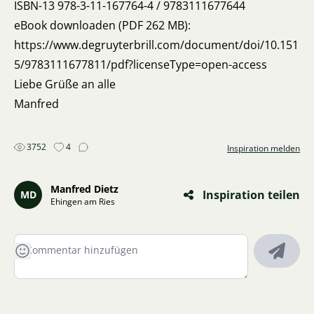
ISBN-13 978-3-11-167764-4 / 9783111677644
eBook downloaden (PDF 262 MB):
https://www.degruyterbrill.com/document/doi/10.151
5/9783111677811/pdf?licenseType=open-access
Liebe Grüße an alle
Manfred
3752
4
Inspiration melden
Manfred Dietz
Inspiration teilen
MD
Ehingen am Ries