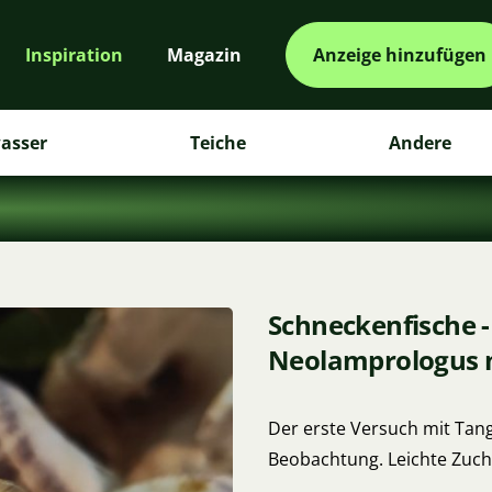
Inspiration
Magazin
Anzeige hinzufügen
asser
Teiche
Andere
Schneckenfische -
Neolamprologus m
Der erste Versuch mit Tang
Beobachtung. Leichte Zuch