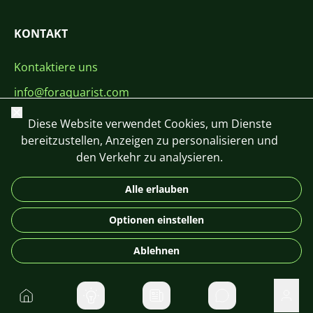
KONTAKT
Kontaktiere uns
info@foraquarist.com
Schließen
+420 603 449 602
Diese Website verwendet Cookies, um Dienste
bereitzustellen, Anzeigen zu personalisieren und
den Verkehr zu analysieren.
Alle erlauben
CS
SK
EN
PL
DE
Optionen einstellen
© 2026 For Aquarist
Ablehnen
Startseite
Direktnachrichte
Benu