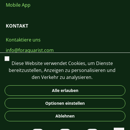
Mobile App
KONTAKT
Kontaktiere uns
info@foraquarist.com
Schließen
+420 603 449 602
Diese Website verwendet Cookies, um Dienste
bereitzustellen, Anzeigen zu personalisieren und
den Verkehr zu analysieren.
Alle erlauben
CS
SK
EN
PL
DE
Optionen einstellen
© 2026 For Aquarist
Ablehnen