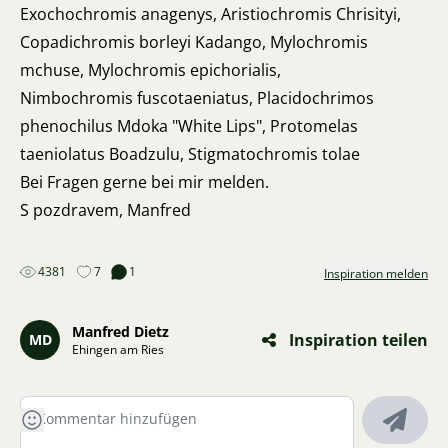
Exochochromis anagenys, Aristiochromis Chrisityi,
Copadichromis borleyi Kadango, Mylochromis
mchuse, Mylochromis epichorialis,
Nimbochromis fuscotaeniatus, Placidochrimos
phenochilus Mdoka "White Lips", Protomelas
taeniolatus Boadzulu, Stigmatochromis tolae
Bei Fragen gerne bei mir melden.
S pozdravem, Manfred
4381
7
1
Inspiration melden
Manfred Dietz
Inspiration teilen
MD
Ehingen am Ries