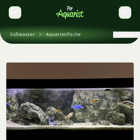
DE
Sprache wechseln
Süßwasser
Aquarienfische
Zurück