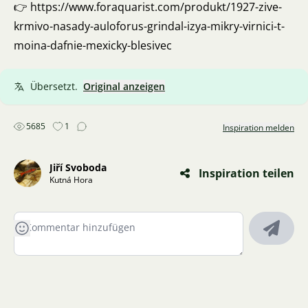
👉
https://www.foraquarist.com/produkt/1927-zive-
krmivo-nasady-auloforus-grindal-izya-mikry-virnici-t-
moina-dafnie-mexicky-blesivec
Übersetzt.
Original anzeigen
5685
1
Inspiration melden
Jiří Svoboda
Inspiration teilen
Kutná Hora