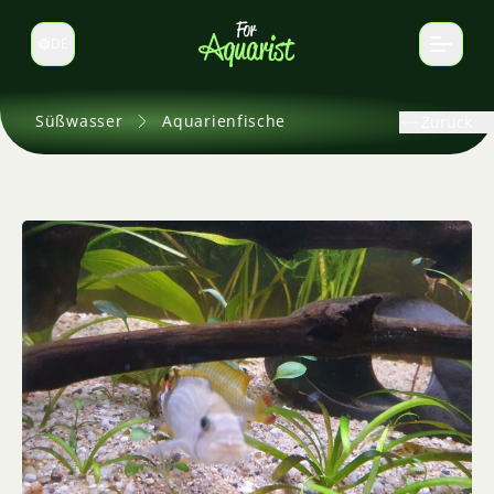
DE
Sprache wechseln
Süßwasser
Aquarienfische
Zurück