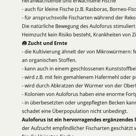
heranwachsende und erwachsene Fische
- auch für kleine Fische (z.B. Rasboras, Borneo-Fi
- für anspruchsvolle Fischarten während der Reko
Die natürliche Bewegung des Auloforus stimuliert 
Heimzucht kein Risiko besteht, Krankheiten von 
🧰 Zucht und Ernte
- die Kultivierung ähnelt der von Mikrowürmern:
an organischen Stoffen.
- kann auch in einem geschlossenen Kunststoffbeh
- wird z.B. mit fein gemahlenem Hafermehl oder p
- wird durch Abkratzen der Würmer von der Oberfl
- Kolonien von Auloforus haben eine enorme Fort
- in überbesetzten oder ungepflegten Becken kan
schadet eine Überpopulation nicht unbedingt.
Auloforus ist ein hervorragendes ergänzendes 
der Aufzucht empfindlicher Fischarten geschätzt wi