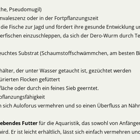
sche, Pseudomugil)
nvaleszenz oder in der Fortpflanzungszeit
die Fische zur Jagd und fördert ihre gesunde Entwicklung un
Zierfischen einzuschleppen, da sich der Dero-Wurm durch Te
 feuchtes Substrat (Schaumstoffschwämmchen, am besten Bi
älter, der unter Wasser getaucht ist, gezüchtet werden
ürierten Flocken gefüttert
äche oder durch ein feines Sieb geerntet.
pflanzungsfähigkeit
n sich Auloforus vermehren und so einen Überfluss an Nähr
lebendes Futter
für die Aquaristik, das sowohl von Anfänge
rd. Er ist leicht erhältlich, lässt sich einfach vermehren u