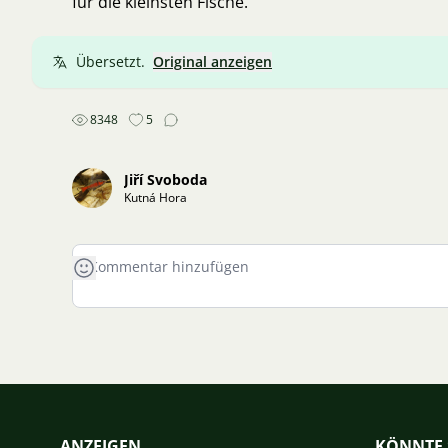
für die kleinsten Fische.
Übersetzt.
Original anzeigen
8348
5
Jiří Svoboda
Kutná Hora
ANZEIGEN
KÖNNTE 