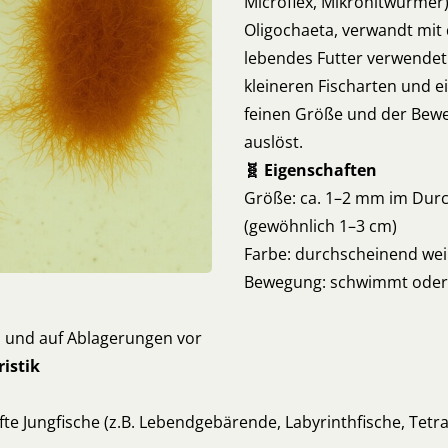
Microflex, Mikronitwürmer)
Oligochaeta, verwandt mit 
lebendes Futter verwendet w
kleineren Fischarten und e
feinen Größe und der Beweg
auslöst.
🧬 Eigenschaften
Größe: ca. 1–2 mm im Dur
(gewöhnlich 1–3 cm)
Farbe: durchscheinend wei
Bewegung: schwimmt oder 
 und auf Ablagerungen vor
istik
fte Jungfische (z.B. Lebendgebärende, Labyrinthfische, Tetra