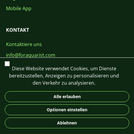
Mobile App
KONTAKT
Kontaktiere uns
info@foraquarist.com
Schließen
+420 603 449 602
Diese Website verwendet Cookies, um Dienste
bereitzustellen, Anzeigen zu personalisieren und
den Verkehr zu analysieren.
Alle erlauben
CS
SK
EN
PL
DE
Optionen einstellen
© 2026 For Aquarist
Ablehnen