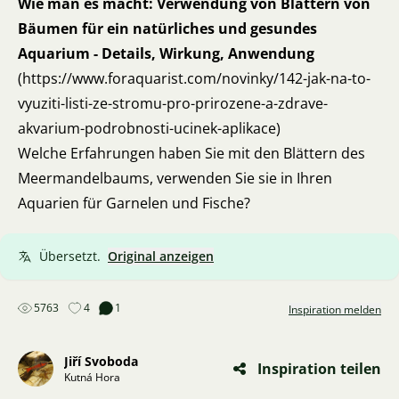
Wie man es macht: Verwendung von Blättern von
Bäumen für ein natürliches und gesundes
Aquarium - Details, Wirkung, Anwendung
(
https://www.foraquarist.com/novinky/142-jak-na-to-
vyuziti-listi-ze-stromu-pro-prirozene-a-zdrave-
akvarium-podrobnosti-ucinek-aplikace
)
Welche Erfahrungen haben Sie mit den Blättern des
Meermandelbaums, verwenden Sie sie in Ihren
Aquarien für Garnelen und Fische?
Übersetzt.
Original anzeigen
5763
4
1
Inspiration melden
Jiří Svoboda
Inspiration teilen
Kutná Hora