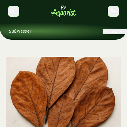
DE
Sprache wechseln
Süßwasser
Zurück