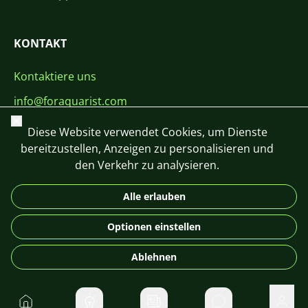
KONTAKT
Kontaktiere uns
info@foraquarist.com
Schließen
+420 603 449 602
Diese Website verwendet Cookies, um Dienste
bereitzustellen, Anzeigen zu personalisieren und
den Verkehr zu analysieren.
Alle erlauben
CS
SK
EN
PL
DE
Optionen einstellen
© 2026 For Aquarist
Ablehnen