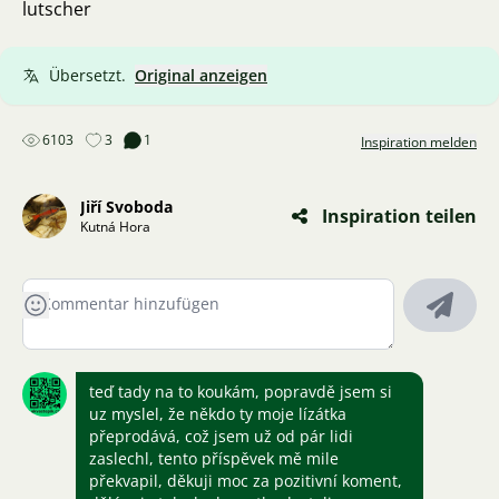
lutscher
Übersetzt.
Original anzeigen
6103
3
1
Inspiration melden
Jiří Svoboda
Inspiration teilen
Kutná Hora
teď tady na to koukám, popravdě jsem si
uz myslel, že někdo ty moje lízátka
přeprodává, což jsem už od pár lidi
zaslechl, tento příspěvek mě mile
překvapil, děkuji moc za pozitivní koment,