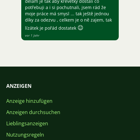
dělám je tak aby krevetky dostali co
potřebuji a i si pochutnali, jsem rád že
moje práce má smysl ... tak ještě jednou
díky za odezvu , celkem je o ně zajem, tak
😉
lízátek je pořád dostatek
vor 1 Jahr
ANZEIGEN
Anzeige hinzufügen
Anzeigen durchsuchen
Lieblingsanzeigen
Nutzungsregeln