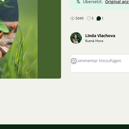
Übersetzt.
Original an
5049
5
1
Linda Vlachova
Kutná Hora