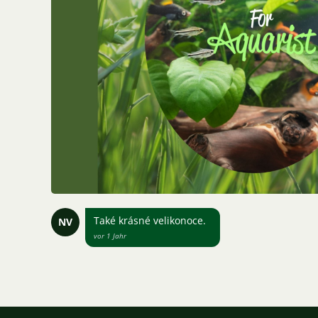
Také krásné velikonoce.
NV
vor 1 Jahr