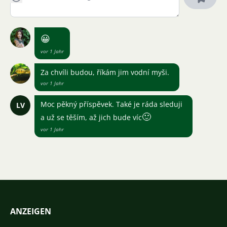
😀
vor 1 Jahr
Za chvíli budou, říkám jim vodní myši.
vor 1 Jahr
Moc pěkný příspěvek. Také je ráda sleduji
LV
🙂
a už se těším, až jich bude víc
vor 1 Jahr
ANZEIGEN