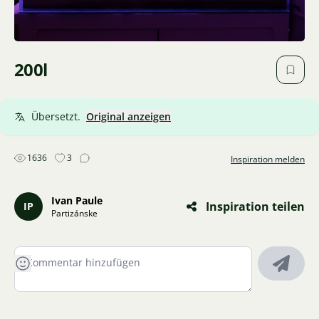
200l
Übersetzt.
Original anzeigen
1636
3
Inspiration melden
Ivan Paule
Inspiration teilen
IP
Partizánske