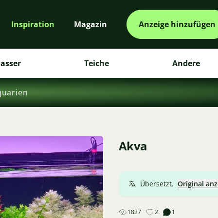
Inspiration
Magazin
Anzeige hinzufügen
asser
Teiche
Andere
quarien
Akva
Übersetzt.
Original an
1827
2
1