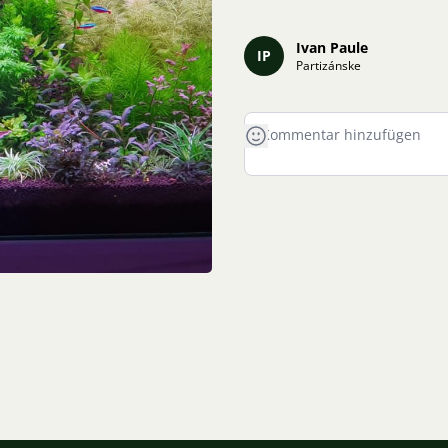
Ivan Paule
IP
Partizánske