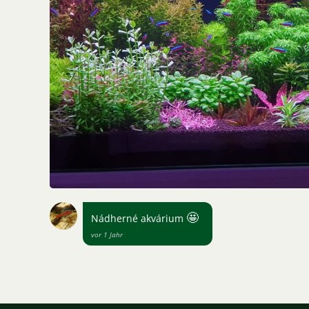
🤩
Nádherné akvárium
vor 1 Jahr