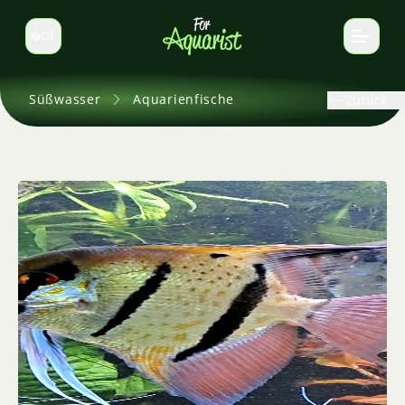
DE
Sprache wechseln
Süßwasser
Aquarienfische
Zurück