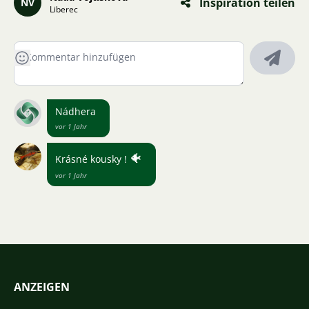
Inspiration teilen
NV
Liberec
Nádhera
vor 1 Jahr
🐠
Krásné kousky !
vor 1 Jahr
ANZEIGEN