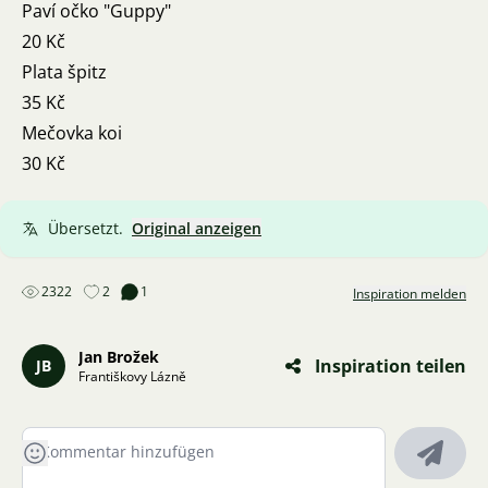
Paví očko "Guppy"
20 Kč
Plata špitz
35 Kč
Mečovka koi
30 Kč
Übersetzt.
Original anzeigen
2322
2
1
Inspiration melden
Jan Brožek
Inspiration teilen
JB
Františkovy Lázně