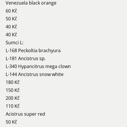
Venezuela black orange
60 Kč
50 Kč
40 Kč
40 Kč
Sumci L:
L-168 Peckoltia brachyura
L-181 Ancistrus sp.
L-340 Hypancitrus mega clown
L-144 Ancistrus snow white
180 Kč
150 Kč
200 Kč
110 Kč
Acistrus super red
50 Kč