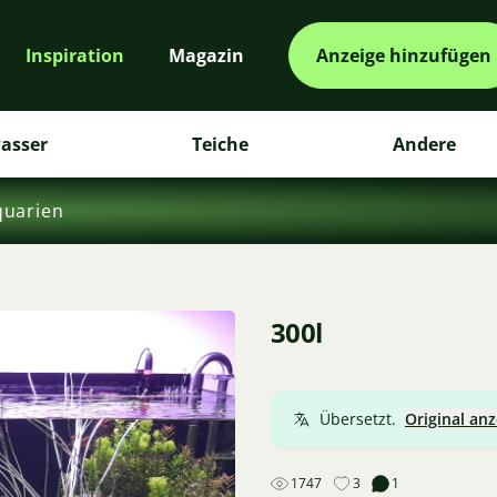
Inspiration
Magazin
Anzeige hinzufügen
asser
Teiche
Andere
quarien
300l
Übersetzt.
Original an
1747
3
1