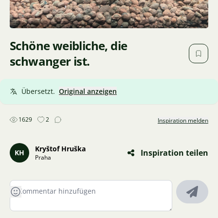
Schöne weibliche, die
schwanger ist.
Übersetzt.
Original anzeigen
1629
2
Inspiration melden
Kryštof Hruška
Inspiration teilen
KH
Praha