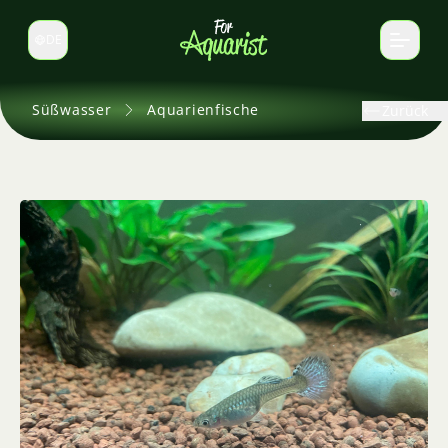
DE
Sprache wechseln
Süßwasser
Aquarienfische
Zurück