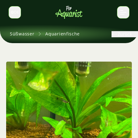
DE
Sprache wechseln
Süßwasser
Aquarienfische
Zurück