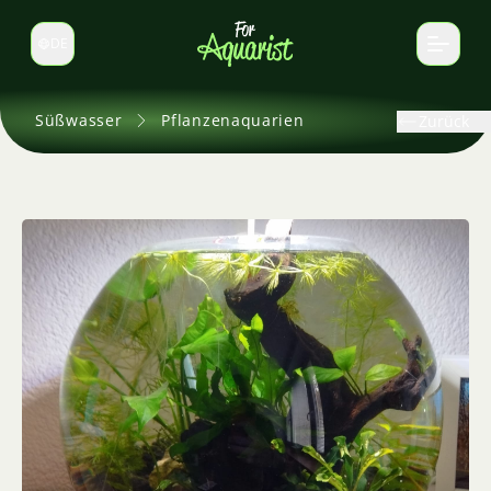
DE
Sprache wechseln
Süßwasser
Pflanzenaquarien
Zurück