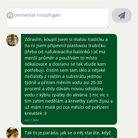
Zdravím, koupil jsem si malou hadicku a
na ni jsem připevnil plastovou trubičku
(třeba od nafukovacího balónků ) ať má
menší průměr a používám to místo
odkalovace a dostanu se tak všude kam
potřebuji, čistím sem tam sklo a nějaké
nečistoty z rostlin a substrátu jednou
týdně a přitom měním vodu asi 20-30
procent a vždy dávám novou odstátou
vodu z kýblu zpátky do akvária :) nic víc s
tím zatím nedělám a krevetky zatím žijou a
už mám i malé po cca měsíci od pořízení
krevetek :)!
vor 1 Jahr
Tak to je paráda, jak se o něj staráte, když