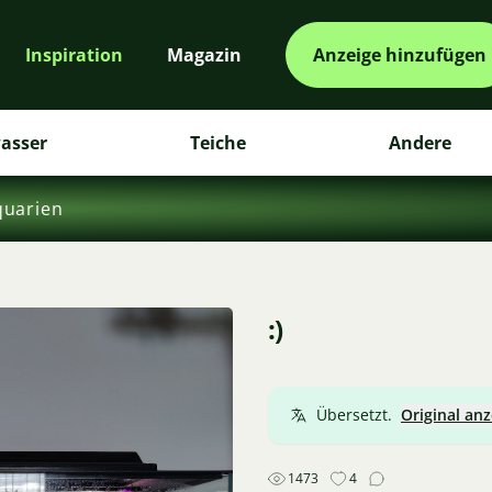
Inspiration
Magazin
Anzeige hinzufügen
asser
Teiche
Andere
quarien
:)
Übersetzt.
Original an
1473
4