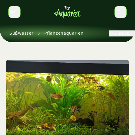
DE
Sprache wechseln
Süßwasser
Pflanzenaquarien
Zurück