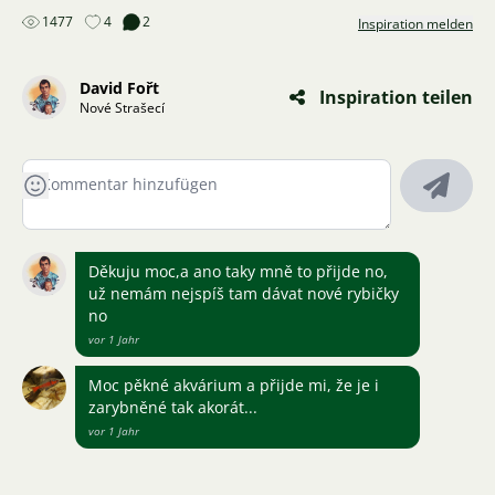
1477
4
2
Inspiration melden
David Fořt
Inspiration teilen
Nové Strašecí
Děkuju moc,a ano taky mně to přijde no,
už nemám nejspíš tam dávat nové rybičky
no
vor 1 Jahr
Moc pěkné akvárium a přijde mi, že je i
zarybněné tak akorát...
vor 1 Jahr