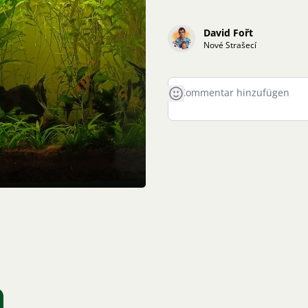
David Fořt
Nové Strašecí