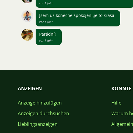
vor 1 Jahr
Jsem už konečně spokojení,je to krása
vor 1 Jahr
Parádní!
vor 1 Jahr
ANZEIGEN
KÖNNTE 
Anzeige hinzufügen
Hilfe
Anzeigen durchsuchen
Warum be
Lieblingsanzeigen
Allgemei