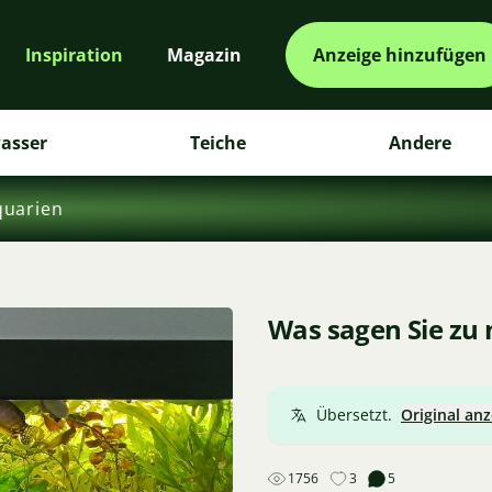
Inspiration
Magazin
Anzeige hinzufügen
asser
Teiche
Andere
quarien
Was sagen Sie zu
Übersetzt.
Original an
1756
3
5