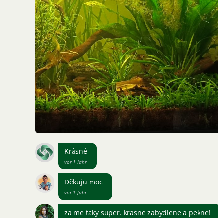
Krásné
vor 1 Jahr
Děkuju moc
vor 1 Jahr
za me taky super. krasne zabydlene a pekne!