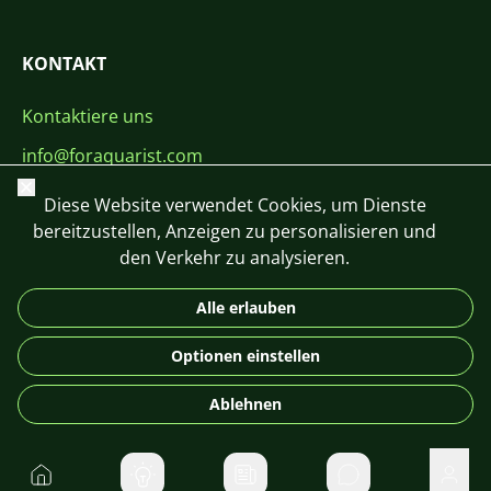
KONTAKT
Kontaktiere uns
info@foraquarist.com
Schließen
+420 603 449 602
Diese Website verwendet Cookies, um Dienste
bereitzustellen, Anzeigen zu personalisieren und
den Verkehr zu analysieren.
Alle erlauben
CS
SK
EN
PL
DE
Optionen einstellen
© 2026 For Aquarist
Ablehnen
Startseite
Direktnachrichte
Benu