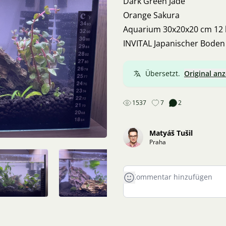
Dark Green Jade
Orange Sakura
Aquarium 30x20x20 cm 12 
INVITAL Japanischer Boden
Übersetzt.
Original an
1537
7
2
Matyáš Tušil
Praha