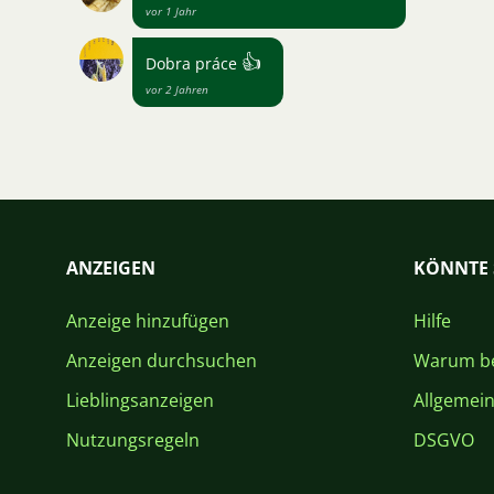
vor 1 Jahr
👍
Dobra práce
vor 2 Jahren
ANZEIGEN
KÖNNTE 
Anzeige hinzufügen
Hilfe
Anzeigen durchsuchen
Warum be
Lieblingsanzeigen
Allgemei
Nutzungsregeln
DSGVO