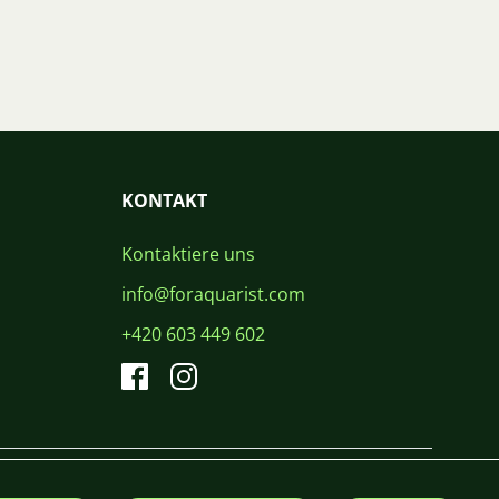
KONTAKT
Kontaktiere uns
info@foraquarist.com
+420 603 449 602
CS
SK
EN
PL
DE
© 2026 For Aquarist