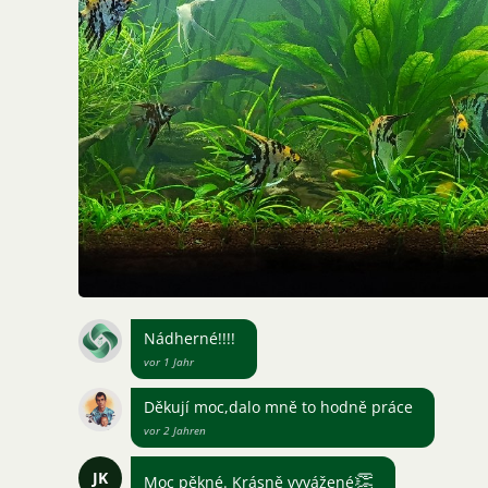
Nádherné!!!!
vor 1 Jahr
Děkují moc,dalo mně to hodně práce
vor 2 Jahren
JK
👏
Moc pěkné. Krásně vyvážené