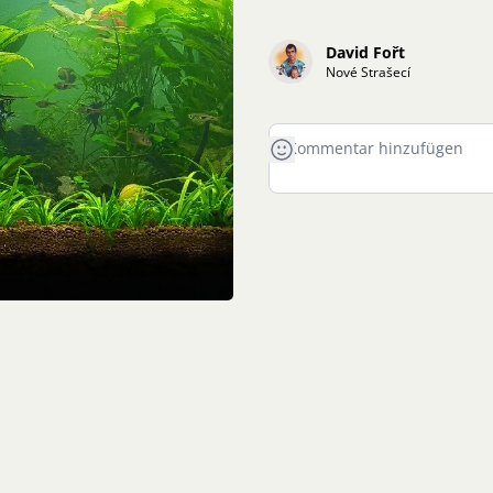
David Fořt
Nové Strašecí