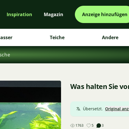
Inspiration
Magazin
Anzeige hinzufügen
asser
Teiche
Andere
ische
Was halten Sie v
Übersetzt.
Original an
1763
5
3