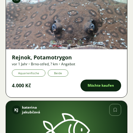
Skotnica
Bild
2207
3
Rejnok, Potamotrygon
vor 1 Jahr
•
Brno-střed
,
? km
•
Angebot
Aquarienfische
Beide
4.000 Kč
Möchte kaufen
katerina
KJ
jakubčová