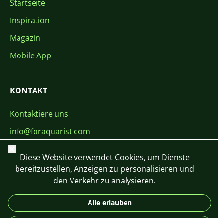
Startseite
Inspiration
Magazin
Mobile App
KONTAKT
Kontaktiere uns
info@foraquarist.com
+420 603 449 602
Schließen
Diese Website verwendet Cookies, um Dienste
bereitzustellen, Anzeigen zu personalisieren und
den Verkehr zu analysieren.
Alle erlauben
CS
SK
EN
PL
DE