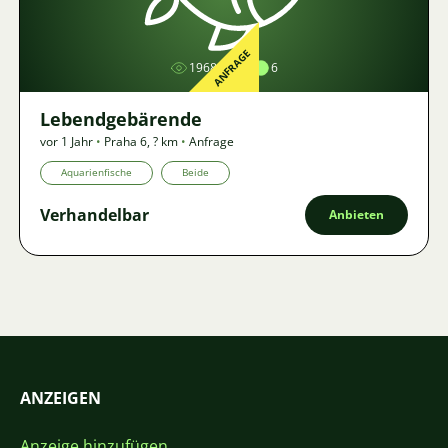
Bild
ANFRAGE
1968
6
Lebendgebärende
vor 1 Jahr
•
Praha 6
,
? km
•
Anfrage
Aquarienfische
Beide
Verhandelbar
Anbieten
ANZEIGEN
Anzeige hinzufügen