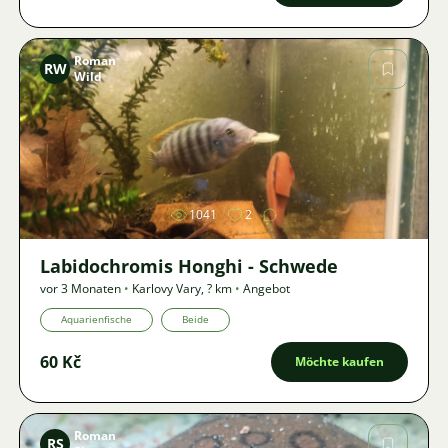
Roman
RW
Wild
Bild
1041
2
Labidochromis Honghi - Schwede
vor 3 Monaten
•
Karlovy Vary
,
? km
•
Angebot
Aquarienfische
Beide
60 Kč
Möchte kaufen
Roman
RS