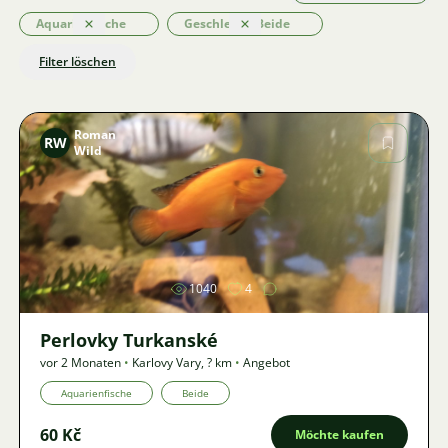
Aquarienfische
Geschlecht: Beide
Löschen
Löschen
Filter löschen
Roman
RW
Wild
Bild
1040
4
Perlovky Turkanské
vor 2 Monaten
•
Karlovy Vary
,
? km
•
Angebot
Aquarienfische
Beide
60 Kč
Möchte kaufen